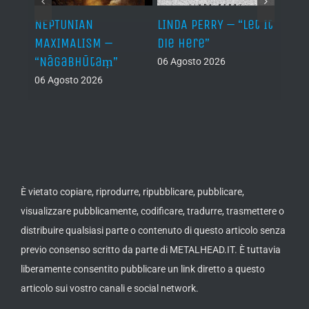
NEPTUNIAN
LINDA PERRY – “Let It
PSEU
al /
MAXIMALISM –
Die Here”
“Inde
“Nāgabhūtaṃ”
06 Agosto 2026
05 Ago
06 Agosto 2026
th
ue /
È vietato copiare, riprodurre, ripubblicare, pubblicare,
visualizzare pubblicamente, codificare, tradurre, trasmettere o
distribuire qualsiasi parte o contenuto di questo articolo senza
previo consenso scritto da parte di METALHEAD.IT. È tuttavia
liberamente consentito pubblicare un link diretto a questo
articolo sui vostro canali e social network.