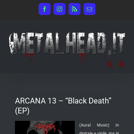
Salta
Facebook
Instagram
Rss
Email
al
contenuto
ARCANA 13 – “Black Death”
(EP)
(Aural Music) In
digitale e vinile, ma in