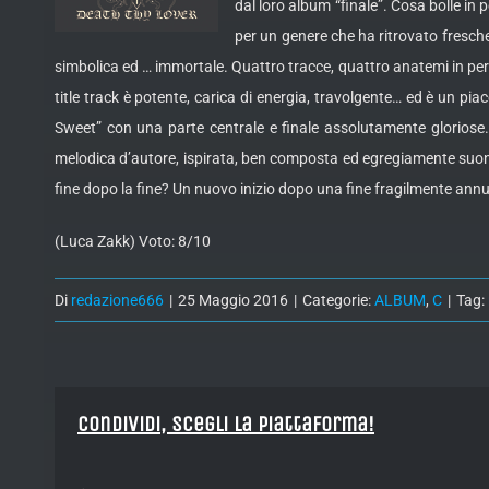
dal loro album “finale”. Cosa bolle in
per un genere che ha ritrovato fresche
simbolica ed … immortale. Quattro tracce, quattro anatemi in per
title track è potente, carica di energia, travolgente… ed è un pi
Sweet” con una parte centrale e finale assolutamente gloriose.
melodica d’autore, ispirata, ben composta ed egregiamente suona
fine dopo la fine? Un nuovo inizio dopo una fine fragilmente annu
(Luca Zakk) Voto: 8/10
Di
redazione666
|
25 Maggio 2016
|
Categorie:
ALBUM
,
C
|
Tag:
Condividi, Scegli la piattaforma!