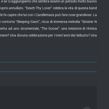
sso… e se ci aggiungiamo che sembra essere un periodo molto buono
oprio annullato. “Death Thy Lover” celebra la vita di questa band
le fa capire che lui con i Candlemass può fare cose grandiose. La
 e contorta “Sleeping Giant”, ricca di immensa melodia “Sinister N
petta ad uno strumentale, “The Goose”: una iniezione di ritmica
niare? Una dovuta celebrazione per i trent’anni dal debutto? Una