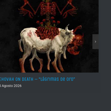
EHOVAH ON DEATH – “Lágrimas de Oro”
DRY 
5 Agosto 2026
04 Ago