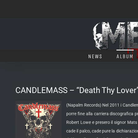
Salta
al
contenuto
NEWS
ALBUM
CANDLEMASS – “Death Thy Lover”
(Napalm Records) Nel 2011 i Candle
porre fine alla carriera discografica
Robert Lowe e presero il signor Mats 
cade il palco, cade pure la dichiarazi