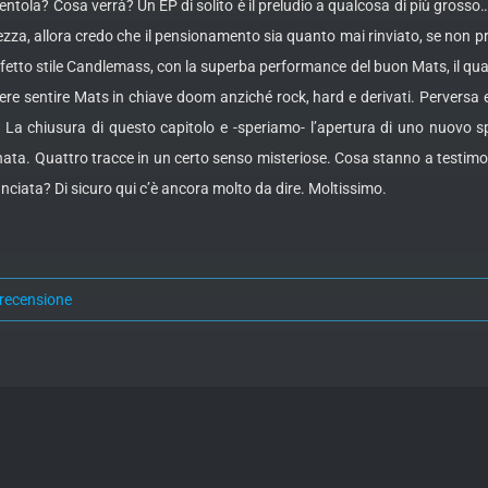
 pentola? Cosa verrà? Un EP di solito è il preludio a qualcosa di più gro
zza, allora credo che il pensionamento sia quanto mai rinviato, se non pr
fetto stile Candlemass, con la superba performance del buon Mats, il qua
acere sentire Mats in chiave doom anziché rock, hard e derivati. Perversa
 La chiusura di questo capitolo e -speriamo- l’apertura di uno nuovo s
ta. Quattro tracce in un certo senso misteriose. Cosa stanno a testimo
nciata? Di sicuro qui c’è ancora molto da dire. Moltissimo.
recensione