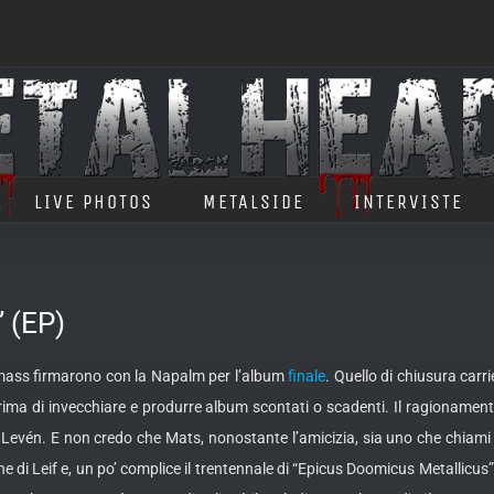
LIVE PHOTOS
METALSIDE
INTERVISTE
 (EP)
mass firmarono con la Napalm per l’album
finale
. Quello di chiusura carr
 prima di invecchiare e produrre album scontati o scadenti. Il ragionamen
Levén. E non credo che Mats, nonostante l’amicizia, sia uno che chiami 
one di Leif e, un po’ complice il trentennale di “Epicus Doomicus Metallic