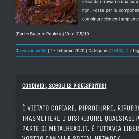
seconda ritroviamo una cura m
non. Fosse per la component
combinare elementi ampiamente
(Enrico Burzum Pauletto) Voto: 7,5/10
Di
redazione666
|
17 Febbraio 2020
|
Categorie:
ALBUM
,
C
|
Tag
Condividi, Scegli la piattaforma!
È VIETATO COPIARE, RIPRODURRE, RIPUBB
TRASMETTERE O DISTRIBUIRE QUALSIASI 
PARTE DI METALHEAD.IT. È TUTTAVIA LIB
VOSTRO CANALI E SOCIAL NETWORK.