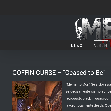
Salta
al
contenuto
NEWS
ALBUM
COFFIN CURSE – “Ceased to Be”
(Memento Mori) Se si dovesse 
se decisamente siamo sul ve
retrogusto black in quasi ogni
lavoro totalmente death. Ques