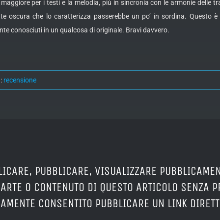
aggiore per i testi e la melodia, più in sincronia con le armonie delle t
e oscura che lo caratterizza passerebbe un po’ in sordina. Questo è d
 conosciuti in un qualcosa di originale. Bravi davvero.
:
recensione
LICARE, PUBBLICARE, VISUALIZZARE PUBBLICAMEN
PARTE O CONTENUTO DI QUESTO ARTICOLO SENZA 
ERAMENTE CONSENTITO PUBBLICARE UN LINK DIRETT