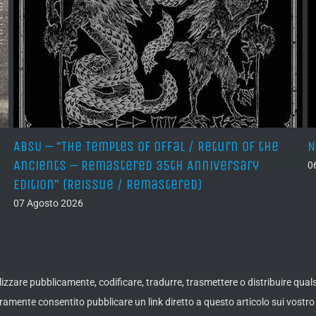
ABSU – “The Temples of Offal / Return of the
N
Ancients – Remastered 35th Anniversary
0
Edition” (Reissue / Remastered)
07 Agosto 2026
ualizzare pubblicamente, codificare, tradurre, trasmettere o distribuire qua
amente consentito pubblicare un link diretto a questo articolo sui vostro 