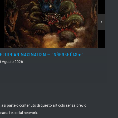
EPTUNIAN MAXIMALISM – “Nāgabhūtaṃ”
LINDA
6 Agosto 2026
06 Ago
lsiasi parte o contenuto di questo articolo senza previo
canali e social network.