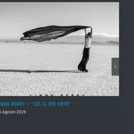
INDA PERRY – “Let It Die Here”
PSEUD
6 Agosto 2026
05 Ago