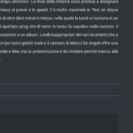
ntempo sinfonico. Le linee delle chitarre sono protese a disegnare
l’heavy al power e lo speed. C’è molto materiale in “Not an Abyss
di oltre dieci minuti e mezzo, nella quale la band si tramuta in un
el lato prog che di tanto in tanto fa capolino nelle canzoni. Il
azione a un album. Livelli inappropriati dei vari strumenti che a
ori poi sono gestiti male e il cantato di Marco De Angeli offre una
melodie e idee, ma la presentazione è da rivedere perché manca alla
…