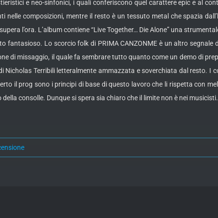
eristici e neo-sinfonici, i quali conferiscono quel carattere epic e al co
ti nelle composizioni, mentre il resto è un tessuto metal che spazia dal
supera l’ora. L’album contiene “Live Together… Die Alone” una strumentale 
o fantasioso. Lo scorcio folk di PRIMA CANZONME è un altro segnale di qu
e di missaggio, il quale fa sembrare tutto quanto come un demo di prepar
 di Nicholas Terribili letteralmente ammazzata e soverchiata dal resto. I c
certo il prog sono i principi di base di questo lavoro che li rispetta con 
lla consolle. Dunque si spera sia chiaro che il limite non è nei musicisti
censione