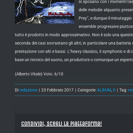
si sposano con i momenti tasti
delle melodie alquanto presen
Prey”, e dunque il minutaggio 
ensemble progressive piuttost
tutto è prodotto in modo approssimativo. Non è solo una question
seconda dei casi sovrastano gli altri, in particolare una batteria
prestazione con alti e bassi. L’heavy classico, il symphonic e di 
base un tecnico del suono, un produttore o comunque un esperto de
(Alberto Vitale) Voto. 6/10
Di
redazione
|
23 Febbraio 2017
|
Categorie:
ALBUM
,
D
|
Tag:
re
Condividi, Scegli la piattaforma!