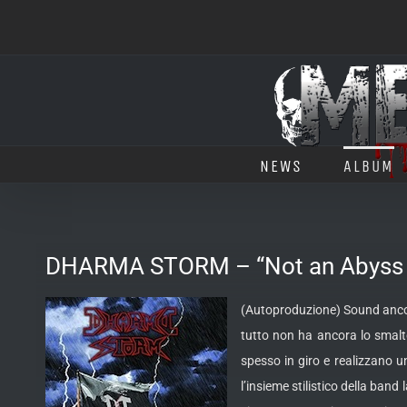
Salta
al
contenuto
NEWS
ALBUM
DHARMA STORM – “Not an Abyss 
(Autoproduzione) Sound ancor
tutto non
ha ancora lo smalt
spesso in giro e realizzano 
l’insieme stilistico della band