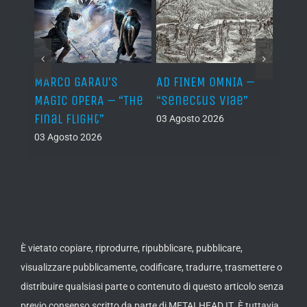
–
MARCO GARAU’S
AD FINEM OMNIA –
HORN
The
MAGIC OPERA – “The
“Senectus Viae”
ABOM
ons”
Final Flight”
“Hor
03 Agosto 2026
Abom
03 Agosto 2026
(Dem
02 Ago
È vietato copiare, riprodurre, ripubblicare, pubblicare,
visualizzare pubblicamente, codificare, tradurre, trasmettere o
distribuire qualsiasi parte o contenuto di questo articolo senza
previo consenso scritto da parte di METALHEAD.IT. È tuttavia