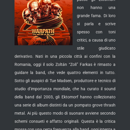
non hanno una
grande fama. Di loro
si parla e scrive
spesso con toni
critici, a causa di uno
stile
giudicato
derivativo. Nati in una piccola città ai confini con la
Romania, oggi il solo Zoltán “Zoli” Farkas è rimasto a
guidare la band, che vede quattro elementi in tutto.
Sotto gli auspici di Tue Madsen, produttore e tecnico di
studio d’importanza mondiale, che ha curato il sound
della band dal 2003, gli Ektomorf hanno collezionato
una serie di album distinti da un pompato grove thrash
metal. Ai più questo modo di suonare avviene secondo
schemi consueti e affatto originali. Questa è la critica
mossa con una certa frequenza alla band, oggi intenta a