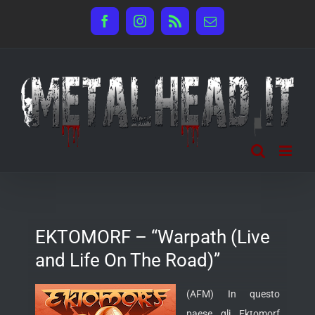
Salta
Facebook
Instagram
Rss
Email
al
contenuto
EKTOMORF – “Warpath (Live
and Life On The Road)”
(AFM) In questo
paese gli Ektomorf