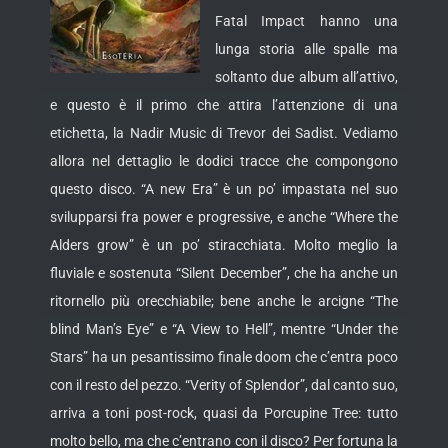
Fatal Impact hanno una
lunga storia alle spalle ma
soltanto due album all’attivo,
e questo è il primo che attira l’attenzione di una
etichetta, la Nadir Music di Trevor dei Sadist. Vediamo
allora nel dettaglio le dodici tracce
che compongono
questo disco. “A new Era” è un po’ impastata nel suo
svilupparsi fra power e progressive, e anche “Where the
Alders grow” è un po’ stiracchiata. Molto meglio la
fluviale e sostenuta “Silent December”, che ha anche un
ritornello più orecchiabile; bene anche le arcigne “The
blind Man’s Eye” e “A View to Hell”, mentre “Under the
Stars” ha un pesantissimo finale doom che c’entra poco
con il resto del pezzo. “Verity of Splendor”, dal canto suo,
arriva a toni post-rock, quasi da Porcupine Tree: tutto
molto bello, ma che c’entrano con il disco? Per fortuna la