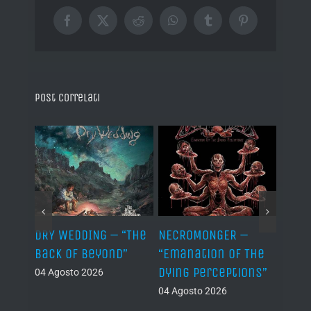
Facebook
X
Reddit
WhatsApp
Tumblr
Pinterest
Post correlati
TH –
DRY WEDDING – “The
NECROMONGER –
MARC
ro”
Back Of Beyond”
“Emanation Of The
MAGI
Dying Perceptions”
Final
04 Agosto 2026
04 Agosto 2026
03 Ago