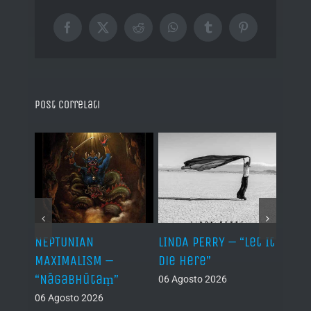
Facebook
X
Reddit
WhatsApp
Tumblr
Pinterest
Post correlati
NEPTUNIAN
LINDA PERRY – “Let It
PSEU
al /
MAXIMALISM –
Die Here”
“Inde
“Nāgabhūtaṃ”
06 Agosto 2026
05 Ago
06 Agosto 2026