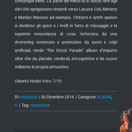
comunque bene. La parte del metal la si lascia fare agli
altri che sprigionano rimandi verso Lacuna Coil, Ministry
e Marilyn Manson ad esempio. Chitarre e synth spesso
si dividono gli spazi o i livelli in fatto di missaggio e la
sapiente mescolanza di cose, rinforzata da una
drumming sostenuto e potenziato da suoni e colpi
artificiali, rende “The Ghost Parade” album d’impatto
oltre che da placide, cerebrali, introspettive e da nuovo
millennio le proprie atmosfere.
(Aberto Vitale) Voto: 7/10
Di
redazione
|
30 Dicembre 2016
|
Categorie:
ALBUM
,
G
|
Tag:
recensione