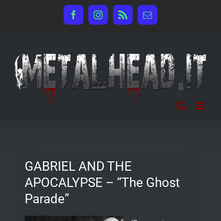
Salta
Facebook
Instagram
Rss
Email
al
contenuto
GABRIEL AND THE
APOCALYPSE – “The Ghost
Parade”