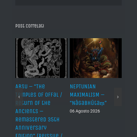
Post correlati
ABSU – “The
NEPTUNIAN
LINDA
Temples of Offal /
MAXIMALISM –
Die H
Return of the
“Nāgabhūtaṃ”
06 Ago
Ancients –
06 Agosto 2026
Remastered 35th
Anniversary
Edition” (Reissue /