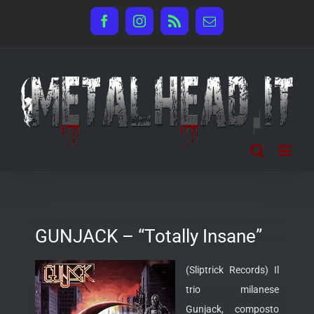
Salta
Facebook
Instagram
Rss
Email
al
contenuto
GUNJACK – “Totally Insane”
(Sliptrick Records) Il
trio milanese
Gunjack, composto