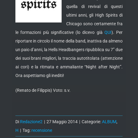
quella di revival di questi
ultimi anni, gli High Spirits di
Chicago sono certamente fra
le formazioni più significative (lo dicevo già
QUI
). Per
riportare in circolo il nome della band,
inattiva da almeno
un paio d’anni, la Hells Headbangers ripubblica su 7’’ due
dei suoi brani migliori, la traccia autotitolata (attenzione
ai cori) e la ritmata e ammaliante “Night after Night”.
Ora aspettiamo gli inediti!
(Renato de Filippis) Voto: s.v.
Di
Redazione2
|
27 Maggio 2014
|
Categorie:
ALBUM
,
H
|
Tag:
recensione