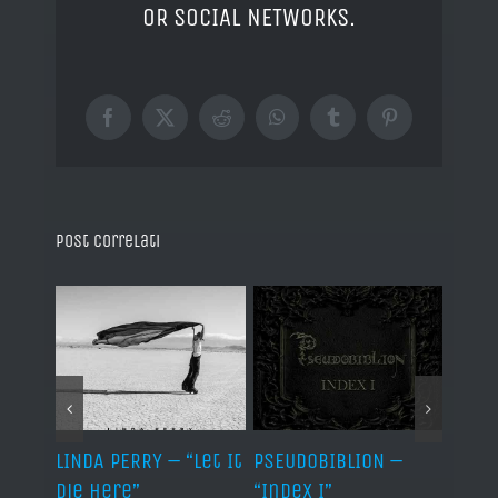
OR SOCIAL NETWORKS.
Facebook
X
Reddit
WhatsApp
Tumblr
Pinterest
Post correlati
LINDA PERRY – “Let It
PSEUDOBIBLION –
JEHO
Die Here”
“Index I”
“Lág