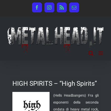
Salta
Facebook
Instagram
Rss
Email
al
contenuto
HIGH SPIRITS – “High Spirits”
(Hells Headbangers) Fra gli
esponenti della seconda
ondata di heavy metal rock,