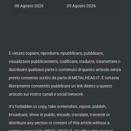
06 Agosto 2026
05 Agosto 2026
05 Ago
È vietato copiare, riprodurre, ripubblicare, pubblicare,
visualizzare pubblicamente, codificare, tradurre, trasmettere o
distribuire qualsiasi parte o contenuto di questo articolo senza
previo consenso scritto da parte di METALHEAD.IT. È tuttavia
liberamente consentito pubblicare un link diretto a questo
articolo sui vostro canali e social network.
It’s forbidden to copy, take screenshot, repost, publish,
broadcast, show in public, encode, translate, transmit or
distribute any section or content of this article without a
written approval by METALHEAD.IT. It’s allowed to post or