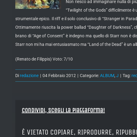
Non riesco ad immaginare nulla di più 
“Twilight of the Gods” difficilmente è
strumentale epico. Il riff e il solo conclusivo di “Stranger in Pa
Ottimamente riuscita la power ballad “Daughter of Darkness”, che e
brano di “Age of Consent” è indegno ma quello di Starr non è disp
Starr non mi ha mai entusiasmato ma “Land of the Dead” è un al
(Renato de Filippis) Voto: 7/10
Di
redazione
|
04 Febbraio 2012
|
Categorie:
ALBUM
,
J
|
Tag:
re
Condividi, Scegli la piattaforma!
È VIETATO COPIARE, RIPRODURRE, RIPUBB