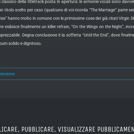
classico della titletrack posta in apertura: le armonie vocali sono davve
 un titolo scelto per caso (qualcuno di voi ricorda “The Marriage” parte s
radise” hanno molto in comune con le primissime cose dei già citati Virgin
sibisce finalmente un killer refrain; “On the Wings on the Night”, incredi
rezzabile. Degna conclusione è la sofferta “Until the End”, dove finalmente
bum solido e dignitoso.
censione
LICARE, PUBBLICARE, VISUALIZZARE PUBBLICAMEN