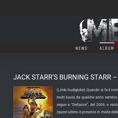
Salta
al
contenuto
NEWS
ALBUM
JACK STARR’S BURNING STARR – “
(Limb/Audiglobe) Quando si fa il nome 
molti bassi; da qualche anno sembra p
segue a “Defiance”, del 2009, e vanta
(quest’ultimo è presente in molte dell