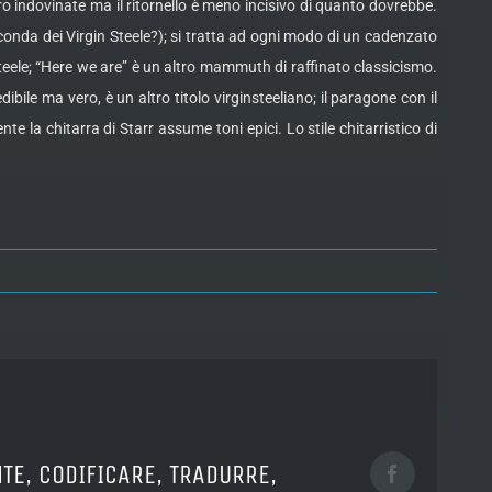
ro indovinate ma il ritornello è meno incisivo di quanto dovrebbe.
econda dei Virgin Steele?); si tratta ad ogni modo di un cadenzato
 Steele; “Here we are” è un altro mammuth di raffinato classicismo.
bile ma vero, è un altro titolo virginsteeliano; il paragone con il
 la chitarra di Starr assume toni epici. Lo stile chitarristico di
TE, CODIFICARE, TRADURRE,
Facebook