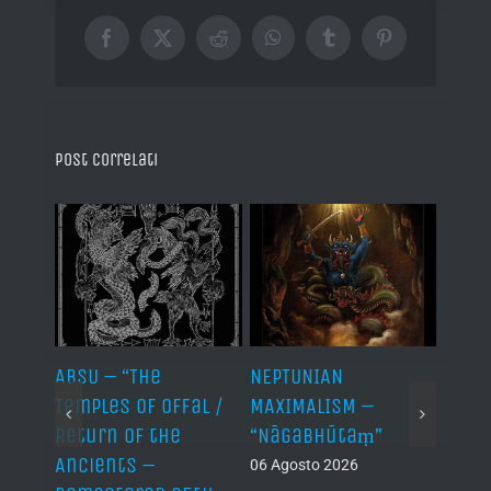
Facebook
X
Reddit
WhatsApp
Tumblr
Pinterest
Post correlati
ABSU – “The
NEPTUNIAN
LINDA
Temples of Offal /
MAXIMALISM –
Die H
Return of the
“Nāgabhūtaṃ”
06 Ago
Ancients –
06 Agosto 2026