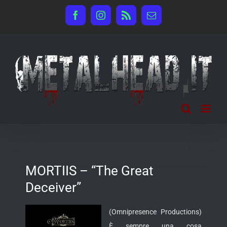
Salta
Facebook
Instagram
Rss
Email
al
contenuto
MORTIIS – “The Great
Deceiver”
(Omnipresence Productions)
È sempre una cosa