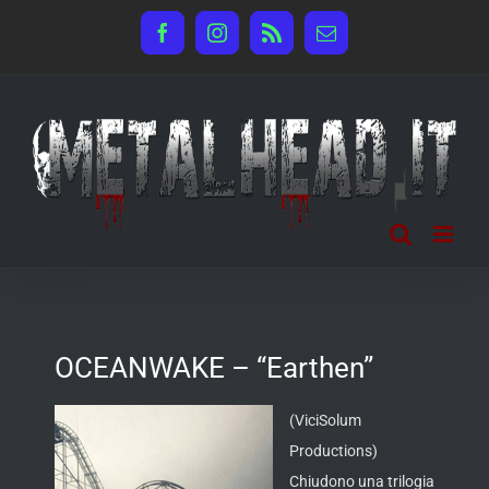
Salta
Facebook
Instagram
Rss
Email
al
contenuto
OCEANWAKE – “Earthen”
(ViciSolum
Productions)
Chiudono una trilogia