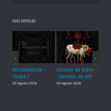
Post correlati
Let It
PSEUDOBIBLION –
JEHOVAH ON DEATH –
DRY 
“Index I”
“Lágrimas de Oro”
Back
05 Agosto 2026
05 Agosto 2026
04 Ago