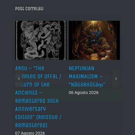
Post correlati
ABSU – “The
NEPTUNIAN
LINDA
Temples of Offal /
MAXIMALISM –
Die H
Return of the
“Nāgabhūtaṃ”
06 Ago
Ancients –
06 Agosto 2026
Remastered 35th
Anniversary
Edition” (Reissue /
Remastered)
07 Agosto 2026