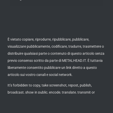
È vietato copiare, riprodurre, ripubblicare, pubblicare,
visualizzare pubblicamente, codificare, tradurre, trasmettere o
distribuire qualsiasi parte o contenuto di questo articolo senza
previo consenso scritto da parte di METALHEAD.IT. È tuttavia
liberamente consentito pubblicare un link diretto a questo
articolo sui vostro canali e social network.
It’s forbidden to copy, take screenshot, repost, publish,
broadcast, show in public, encode, translate, transmit or
distribute any section or content of this article without a
written approval by METALHEAD.IT. It’s allowed to post or