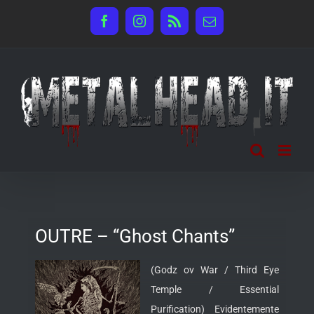
Salta
Facebook
Instagram
Rss
Email
al
contenuto
OUTRE – “Ghost Chants”
(Godz ov War / Third Eye
Temple / Essential
Purification) Evidentemente