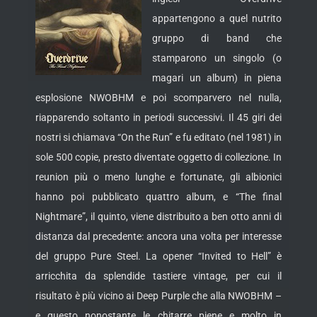
appartengono a quel nutrito
gruppo di band che
stamparono un singolo (o
magari un album) in piena
esplosione NWOBHM e poi scomparvero nel nulla,
riapparendo soltanto in periodi successivi. Il 45 giri dei
nostri si chiamava “On the Run” e
fu editato (nel 1981) in
sole 500 copie, presto diventate oggetto di collezione. In
reunion più o meno lunghe e fortunate, gli albionici
hanno poi pubblicato quattro album, e “The final
Nightmare”, il quinto, viene distribuito a ben otto anni di
distanza dal precedente: ancora una volta per interesse
del gruppo Pure Steel. La opener “Invited to Hell” è
arricchita da splendide tastiere vintage, per cui il
risultato è più vicino ai Deep Purple che alla NWOBHM –
e questo nonostante le chitarre piene e molto in