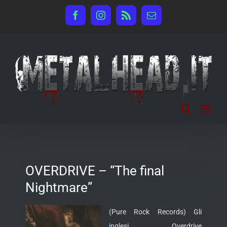
Salta
Facebook
Instagram
Rss
Email
al
contenuto
OVERDRIVE – “The final
Nightmare”
(Pure Rock Records) Gli
inglesi Overdrive