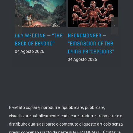
TH –
DRY WEDDING – “The
NECROMONGER –
MARC
ro”
Back Of Beyond”
“Emanation Of The
MAGI
Dying Perceptions”
Final
04 Agosto 2026
04 Agosto 2026
03 Ago
È vietato copiare, riprodurre, ripubblicare, pubblicare,
visualizzare pubblicamente, codificare, tradurre, trasmettere o
distribuire qualsiasi parte o contenuto di questo articolo senza
previo consenso scritto da parte di METALHEAD.IT. È tuttavia