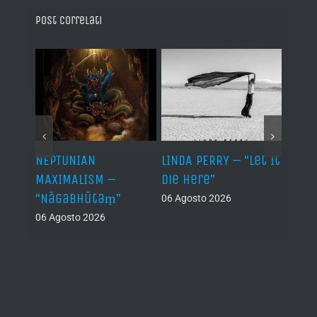
Post correlati
NEPTUNIAN
LINDA PERRY – “Let It
PSEU
al /
MAXIMALISM –
Die Here”
“Inde
“Nāgabhūtaṃ”
06 Agosto 2026
05 Ago
06 Agosto 2026
th
ue /