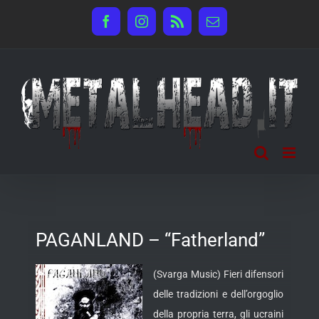
Salta
Facebook
Instagram
Rss
Email
al
contenuto
PAGANLAND – “Fatherland”
(Svarga Music) Fieri difensori
delle tradizioni e dell’orgoglio
della propria terra, gli ucraini