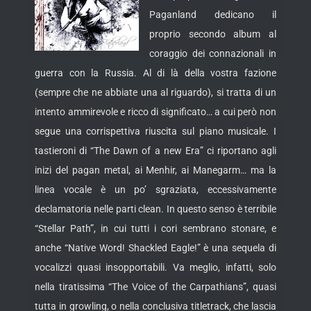
Paganland dedicano il
proprio secondo album al
coraggio dei connazionali in
guerra con la Russia. Al di là della vostra fazione
(sempre che ne abbiate una al riguardo), si tratta di un
intento ammirevole e
ricco di significato… a cui però non
segue una corrispettiva riuscita sul piano musicale. I
tastieroni di “The Dawn of a new Era” ci riportano agli
inizi del pagan metal, ai Menhir, ai Manegarm… ma la
linea vocale è un po’ sgraziata, eccessivamente
declamatoria nelle parti clean. In questo senso è terribile
“Stellar Path”, in cui tutti i cori sembrano stonare, e
anche “Native Word! Shackled Eagle!” è una sequela di
vocalizzi quasi insopportabili. Va meglio, infatti, solo
nella tiratissima “The Voice of the Carpathians”, quasi
tutta in growling, o nella conclusiva titletrack, che lascia