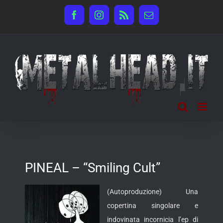
Salta
Facebook
Instagram
Rss
Email
al
contenuto
PINEAL – “Smiling Cult”
(Autoproduzione) Una
copertina singolare e
indovinata incornicia l’ep di