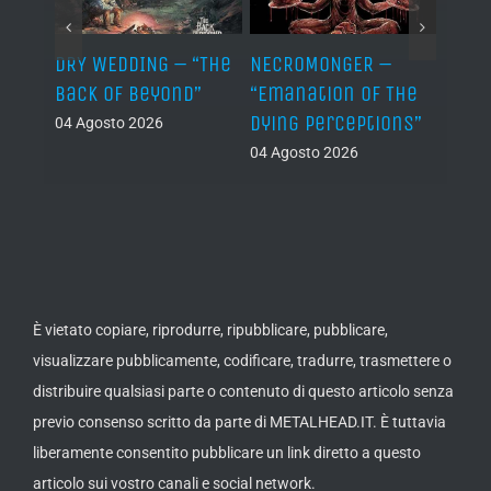
TH –
DRY WEDDING – “The
NECROMONGER –
MARC
ro”
Back Of Beyond”
“Emanation Of The
MAGI
Dying Perceptions”
Final
04 Agosto 2026
04 Agosto 2026
03 Ago
È vietato copiare, riprodurre, ripubblicare, pubblicare,
visualizzare pubblicamente, codificare, tradurre, trasmettere o
distribuire qualsiasi parte o contenuto di questo articolo senza
previo consenso scritto da parte di METALHEAD.IT. È tuttavia
liberamente consentito pubblicare un link diretto a questo
articolo sui vostro canali e social network.