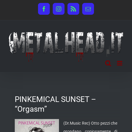
Salta
Facebook
Instagram
Rss
Email
al
contenuto
PINKEMICAL SUNSET –
“Orgasm”
(Dr.Music Rec) Otto pezzi che
grondano copiosamente di