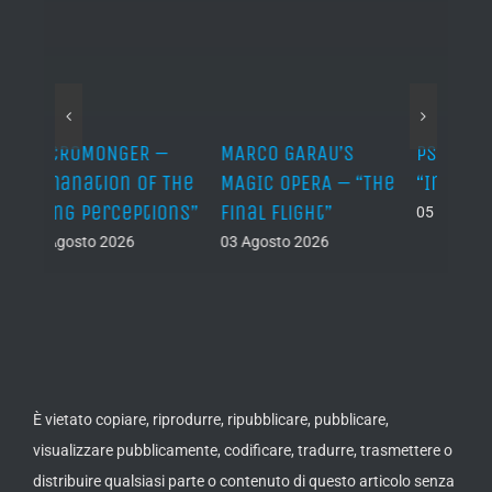
–
MARCO GARAU’S
PSEUDOBIBLION –
JEHO
 The
MAGIC OPERA – “The
“Index I”
“Lág
ons”
Final Flight”
05 Agosto 2026
05 Ag
03 Agosto 2026
È vietato copiare, riprodurre, ripubblicare, pubblicare,
visualizzare pubblicamente, codificare, tradurre, trasmettere o
distribuire qualsiasi parte o contenuto di questo articolo senza