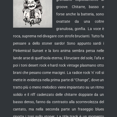
groove. Chitarre, basso e
forse anche la batteria, sono
ovattate da una coltre
granulosa, gonfia. La voce è
roca, suprema nel divagare con strofe brucianti. Tutto fa
pensare a dello stoner sardo! Sono appunto sardi i
Pinkemical Sunset e la loro anima sembra persa nelle
lande arse di quell’isola eterna; il bruciare del sole, l’afa
e
poi i toni desert rock e hard rock vintage plasmano otto
brani che pesano come macigni. La radice rock ‘n’ roll si
mette in evidenza nella prima parte di “Change”, dove un
tratto più o meno melodico viene impiantato su un ritmo
solido e il riff cadenzato delle chitarre doppiate da un
basso denso, fanno da contrasto alla scorrevolezza del
cantato, ma nella seconda parte un fraseggio blues
riporta i toni sullo stoner. La title track è un momento