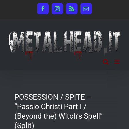
Salta
Facebook
Instagram
Rss
Email
al
contenuto
POSSESSION / SPITE –
“Passio Christi Part I /
(Beyond the) Witch’s Spell”
(Split)