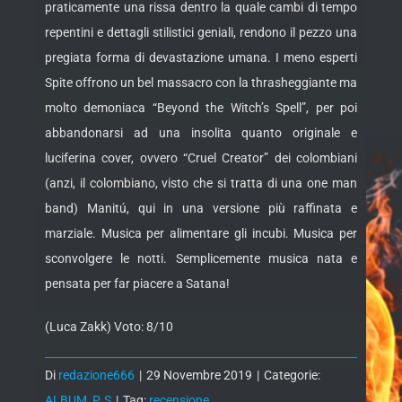
praticamente una rissa dentro la quale cambi di tempo
repentini e dettagli stilistici geniali, rendono il pezzo una
pregiata forma di devastazione umana. I meno esperti
Spite offrono un bel massacro con la thrasheggiante ma
molto demoniaca “Beyond the Witch’s Spell”, per poi
abbandonarsi ad una insolita quanto originale e
luciferina cover, ovvero “Cruel Creator” dei colombiani
(anzi, il colombiano, visto che si tratta di una one man
band) Manitú, qui in una versione più raffinata e
marziale. Musica per alimentare gli incubi. Musica per
sconvolgere le notti. Semplicemente musica nata e
pensata per far piacere a Satana!
(Luca Zakk) Voto: 8/10
Di
redazione666
|
29 Novembre 2019
|
Categorie:
ALBUM
,
P
,
S
|
Tag:
recensione