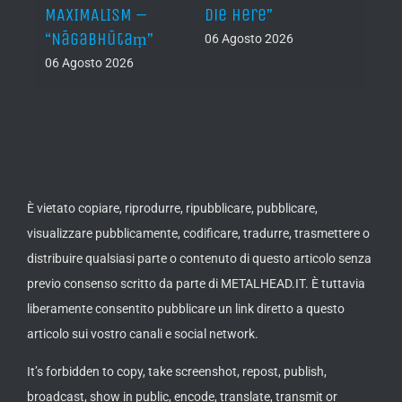
al /
MAXIMALISM –
Die Here”
“Inde
“Nāgabhūtaṃ”
06 Agosto 2026
05 Ago
06 Agosto 2026
th
ue /
È vietato copiare, riprodurre, ripubblicare, pubblicare,
visualizzare pubblicamente, codificare, tradurre, trasmettere o
distribuire qualsiasi parte o contenuto di questo articolo senza
previo consenso scritto da parte di METALHEAD.IT. È tuttavia
liberamente consentito pubblicare un link diretto a questo
articolo sui vostro canali e social network.
It’s forbidden to copy, take screenshot, repost, publish,
broadcast, show in public, encode, translate, transmit or