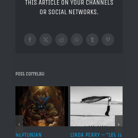
THIS ARTICLE ON YOUR CHANNELS
OR SOCIAL NETWORKS.
Facebook
X
Reddit
WhatsApp
Tumblr
Pinterest
Post correlati
NEPTUNIAN
LINDA PERRY – “Let It
PSEU