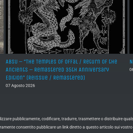
ABSU – “The Temples of Offal / Return of the
N
Ancients – Remastered 35th Anniversary
0
Edition” (Reissue / Remastered)
07 Agosto 2026
ualizzare pubblicamente, codificare, tradurre, trasmettere o distribuire qua
amente consentito pubblicare un link diretto a questo articolo sui vostro 