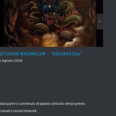
EPTUNIAN MAXIMALISM – “Nāgabhūtaṃ”
LINDA
6 Agosto 2026
06 Ago
lsiasi parte o contenuto di questo articolo senza previo
canali e social network.