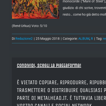
monocorde (“Mare of Steel”), 
giudizio di chi scrive, trover
resto… come ho già detto molt
(René Urkus) Voto: 5/10
Di
Redazione2
|
25 Maggio 2018
|
Categorie:
ALBUM
,
R
|
Tag:
r
Condividi, Scegli la piattaforma!
È VIETATO COPIARE, RIPRODURRE, RIPUBB
TRASMETTERE O DISTRIBUIRE QUALSIASI 
PARTE DI METALHEAD.IT. È TUTTAVIA LIB
VOSTRO CANALI E SOCIAL NETWORK.