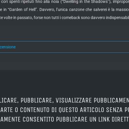
cori spenti ripetuti fino alla noia (“Dwelling in the Shadows”), improponi
ete in “Garden of Hell”. Davvero, l’unica canzone che salverei è la massicc
e volte in passato, forse non tutti i comeback sono davvero indispensabil
ecensione
LICARE, PUBBLICARE, VISUALIZZARE PUBBLICAMEN
PARTE O CONTENUTO DI QUESTO ARTICOLO SENZA 
ERAMENTE CONSENTITO PUBBLICARE UN LINK DIRETT