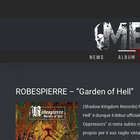
Salta
al
contenuto
NEWS
ALBUM
ROBESPIERRE – “Garden of Hell”
(Shadow Kingdom Records) Nel
Hell” è dunque il debut uffici
Oppressors” si resta subito c
proprio per il suo taglio vin