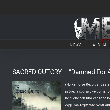
Salta
al
contenuto
NEWS
ALBUM
SACRED OUTCRY – “Damned For Al
(No Remorse Records) Bastano 
in Grecia sopravvive, come fo
nel filone con una canzone be
oggi, ma registrato venti ann