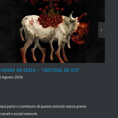
EHOVAH ON DEATH – “Lágrimas de Oro”
DRY 
5 Agosto 2026
04 Ago
lsiasi parte o contenuto di questo articolo senza previo
canali e social network.