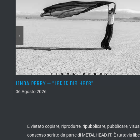
LINDA PERRY – “Let It Die Here”
06 Agosto 2026
È vietato copiare, riprodurre, ripubblicare, pubblicare, vis
consenso scritto da parte di METALHEAD.IT. È tuttavia liber