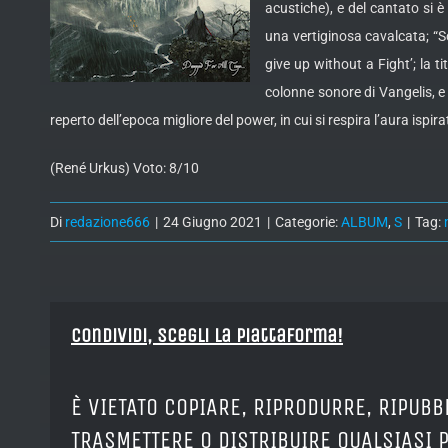
acustiche), e del cantato si 
una vertiginosa cavalcata; “Sc
give up without a Fight’; la t
colonne sonore di Vangelis, e p
reperto dell’epoca migliore del power, in cui si respira l’aura ispira
(René Urkus) Voto: 8/10
Di
redazione666
|
24 Giugno 2021
|
Categorie:
ALBUM
,
S
|
Tag:
Condividi, Scegli la piattaforma!
È VIETATO COPIARE, RIPRODURRE, RIPUBB
TRASMETTERE O DISTRIBUIRE QUALSIASI 