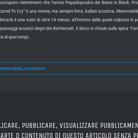
è occupato nientemeno che Yannis Papadopoulos dei Beast in Black. Proseg
ared To Cry” è una eterea, ma sempre fiera, ballad acustica. Memorabile il
itletrack è una suite di oltre 14 minuti, all’interno della quale colpisce i
assaggi acustici degni dei BattleroaR. Il disco si chiude sulla epica “Farew
ta di quei tempi.
memorabilia
,
recensione
LICARE, PUBBLICARE, VISUALIZZARE PUBBLICAMEN
PARTE O CONTENUTO DI QUESTO ARTICOLO SENZA 