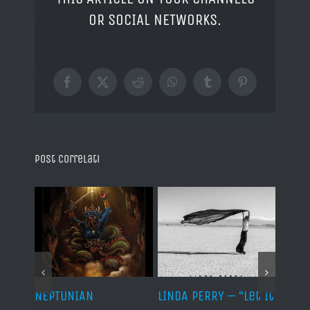
OR SOCIAL NETWORKS.
Facebook
X
Reddit
WhatsApp
Tumblr
Pinterest
Post correlati
NEPTUNIAN
LINDA PERRY – “Let It
PSEU