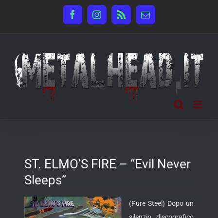
Salta
Facebook
Instagram
Rss
Email
al
contenuto
ST. ELMO’S FIRE – “Evil Never
Sleeps”
(Pure Steel) Dopo un
silenzio discografico