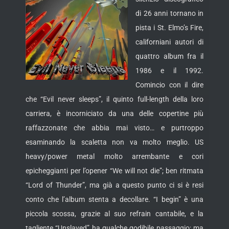
di 26 anni tornano in
pista i St. Elmo’s Fire,
californiani autori di
quattro album fra il
1986 e il 1992.
Comincio con il dire
che “Evil never sleeps”, il quinto full-length della loro
carriera,
è incorniciato da una delle copertine più
raffazzonate che abbia mai visto… e purtroppo
esaminando la scaletta non va molto meglio. US
heavy/power metal molto arrembante e cori
epicheggianti per l’opener “We will not die”; ben ritmata
“Lord of Thunder”, ma già a questo punto ci si è resi
conto che l’album stenta a decollare. “I begin” è una
piccola scossa, grazie al suo refrain cantabile, e la
tagliente “Unslaved” ha qualche godibile passaggio; ma