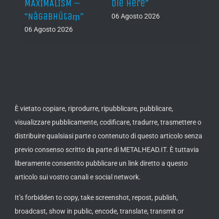
al /
MAXIMALISM –
Die Here”
“Inde
“Nāgabhūtaṃ”
06 Agosto 2026
05 Ago
06 Agosto 2026
th
ue /
È vietato copiare, riprodurre, ripubblicare, pubblicare,
visualizzare pubblicamente, codificare, tradurre, trasmettere o
distribuire qualsiasi parte o contenuto di questo articolo senza
previo consenso scritto da parte di METALHEAD.IT. È tuttavia
liberamente consentito pubblicare un link diretto a questo
articolo sui vostro canali e social network.
It’s forbidden to copy, take screenshot, repost, publish,
broadcast, show in public, encode, translate, transmit or