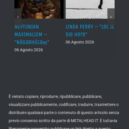
NEPTUNIAN
LINDA PERRY – “Let It
PSEU
al /
MAXIMALISM –
Die Here”
“Inde
“Nāgabhūtaṃ”
06 Agosto 2026
05 Ago
06 Agosto 2026
th
ue /
È vietato copiare, riprodurre, ripubblicare, pubblicare,
visualizzare pubblicamente, codificare, tradurre, trasmettere o
distribuire qualsiasi parte o contenuto di questo articolo senza
previo consenso scritto da parte di METALHEAD.IT. È tuttavia
liberamente consentito pubblicare un link diretto a questo