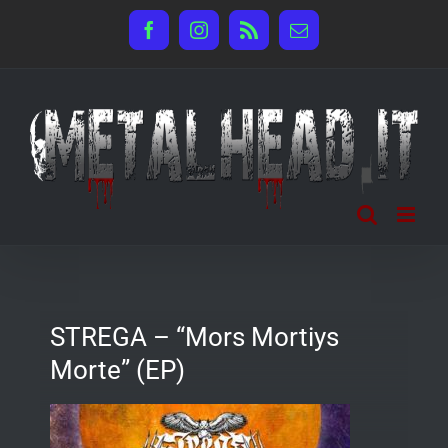
Salta
Facebook
Instagram
Rss
Email
al
contenuto
STREGA – “Mors Mortiys
Morte” (EP)