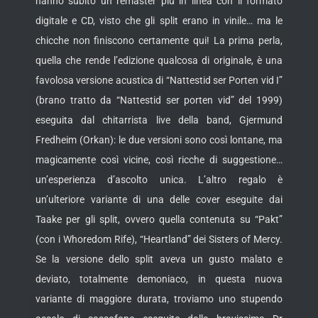
hanno subito un remaster più in linea con il formato
digitale e CD, visto che gli split erano in vinile… ma le
chicche non finiscono certamente qui! La prima perla,
quella che rende l’edizione qualcosa di originale, è una
favolosa versione acustica di “Nattestid ser Porten vid I”
(brano tratto da “Nattestid ser porten vid” del 1999)
eseguita dal chitarrista live della band, Gjermund
Fredheim (Orkan): le due versioni sono così lontane, ma
magicamente così vicine, così ricche di suggestione…
un’esperienza d’ascolto unica. L’altro regalo è
un’ulteriore variante di una delle cover eseguite dai
Taake per gli split, ovvero quella contenuta su “Pakt”
(con i Whoredom Rife), “Heartland” dei Sisters of Mercy.
Se la versione dello split aveva un gusto malato e
deviato, totalmente demoniaco, in questa nuova
variante di maggiore durata, troviamo uno stupendo