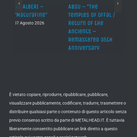
ABSU – “The
NEPTUNIAN
LINDA
Temples of Offal /
MAXIMALISM –
Die H
Return of the
“Nāgabhūtaṃ”
06 Ago
Ancients –
06 Agosto 2026
Remastered 35th
Anniversary
Edition” (Reissue /
Remastered)
07 Agosto 2026
È vietato copiare, riprodurre, ripubblicare, pubblicare,
visualizzare pubblicamente, codificare, tradurre, trasmettere o