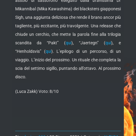
assolo di sassofono eseguito dalla bravissima Dr
Mikannibal (Mika Kawashima) dei blacksters giapponesi
Sigh, una aggiunta deliziosa che rende il brano ancor più
tagliente, più eccitante, più travolgente. Una release che
chiude un cerchio, che mette la parola fine alla trilogia
scandita da “Pakt” (
qui
), “Jaertegn” (
qui
), e
“Henholdsvis” (
qui
). L’epilogo di un percorso, di un
viaggio. L’inizio del prossimo. Un rituale che completa la
scia del settimo sigillo, puntando all’ottavo. Al prossimo
disco.
(Luca Zakk) Voto: 8/10