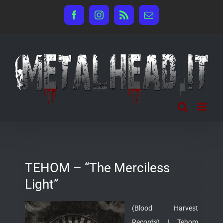
Salta
Facebook
Instagram
Rss
Email
al
contenuto
TEHOM – “The Merciless
Light”
(Blood Harvest
Records) I Tehom