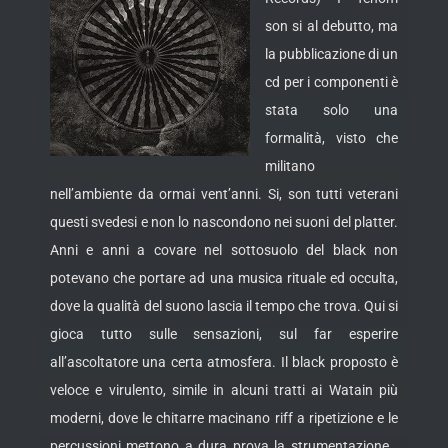
son si al debutto, ma
la pubblicazione di un
cd per i componenti è
stata solo una
formalità, visto che
militano
nell’ambiente da ormai vent’anni. Si, son tutti veterani
questi svedesi e non lo nascondono nei suoni del platter.
Anni e anni a
covare nel sottosuolo del black non
potevano che portare ad una musica rituale ed occulta,
dove la qualità del suono lascia il tempo che trova. Qui si
gioca tutto sulle sensazioni, sul far esperire
all’ascoltatore una certa atmosfera. Il black proposto è
veloce e virulento, simile in alcuni tratti ai Watain più
moderni, dove le chitarre macinano riff a ripetizione e le
percussioni mettono a dura prova la strumentazione .