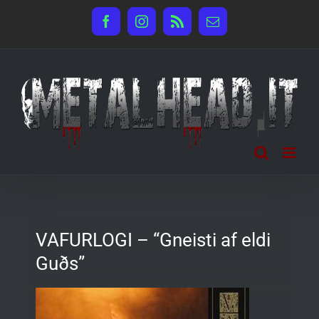
Salta
Facebook
Instagram
Rss
Email
al
contenuto
VAFURLOGI – “Gneisti af eldi
Guðs”