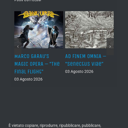
–
MARCO GARAU’S
AD FINEM OMNIA –
HORN
The
MAGIC OPERA – “The
“Senectus Viae”
ABOM
ons”
Final Flight”
“Hor
03 Agosto 2026
Abom
03 Agosto 2026
(Dem
02 Ago
È vietato copiare, riprodurre, ripubblicare, pubblicare,