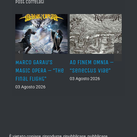
Post correlati
–
MARCO GARAU’S
AD FINEM OMNIA –
HORN
The
MAGIC OPERA – “The
“Senectus Viae”
ABOM
ons”
Final Flight”
“Hor
03 Agosto 2026
Abom
03 Agosto 2026
(Dem
02 Ago
È vietato copiare, riprodurre, ripubblicare, pubblicare,