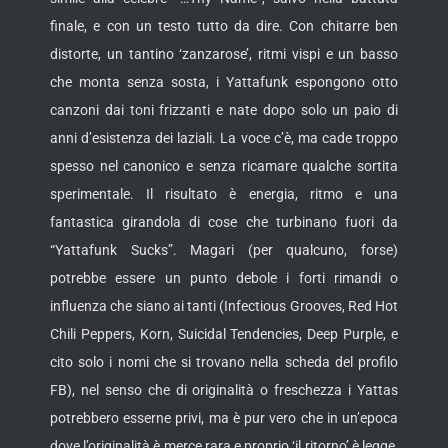
finale, e con un testo tutto da dire. Con chitarre ben
distorte, un tantino ‘zanzarose’, ritmi vispi e un basso
che monta senza sosta, i Yattafunk espongono otto
canzoni dai toni frizzanti e nate dopo solo un paio di
anni d’esistenza dei laziali. La voce c’è, ma cade troppo
spesso nel canonico e senza ricamare qualche sortita
sperimentale. Il risultato è energia, ritmo e una
fantastica girandola di cose che turbinano fuori da
“Yattafunk Sucks”. Magari (per qualcuno, forse)
potrebbe essere un punto debole i forti rimandi o
influenza che siano ai tanti (Infectious Grooves, Red Hot
Chili Peppers, Korn, Suicidal Tendencies, Deep Purple, e
cito solo i nomi che si trovano nella scheda del profilo
FB), nel senso che di originalità o freschezza i Yattas
potrebbero esserne privi, ma è pur vero che in un’epoca
dove l’originalità è merce rara e proprio ‘il ritorno’ è legge,