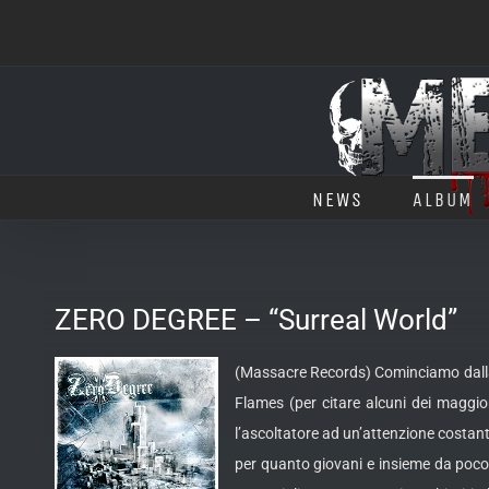
Salta
al
contenuto
NEWS
ALBUM
ZERO DEGREE – “Surreal World”
(Massacre Records) Cominciamo dalla f
Flames (per citare alcuni dei maggio
l’ascoltatore ad un’attenzione costan
per quanto giovani e insieme da poco