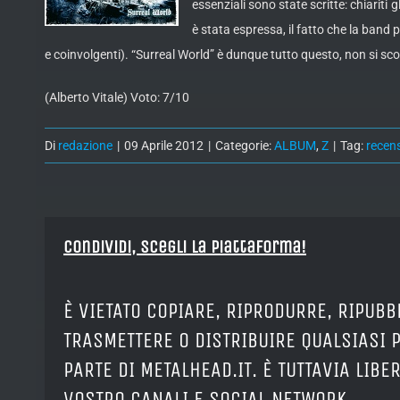
essenziali sono state scritte: chiariti
è stata espressa, il fatto che la band
e coinvolgenti). “Surreal World” è dunque tutto questo, non si sco
(Alberto Vitale) Voto: 7/10
Di
redazione
|
09 Aprile 2012
|
Categorie:
ALBUM
,
Z
|
Tag:
recen
Condividi, Scegli la piattaforma!
È VIETATO COPIARE, RIPRODURRE, RIPUBB
TRASMETTERE O DISTRIBUIRE QUALSIASI 
PARTE DI METALHEAD.IT. È TUTTAVIA LIB
VOSTRO CANALI E SOCIAL NETWORK.