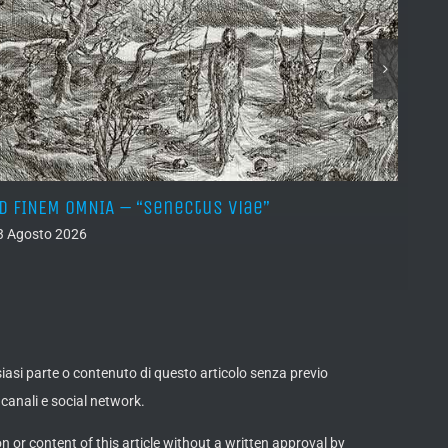
D FINEM OMNIA – “Senectus Viae”
HORN
(Dem
3 Agosto 2026
02 Ago
lsiasi parte o contenuto di questo articolo senza previo
canali e social network.
on or content of this article without a written approval by