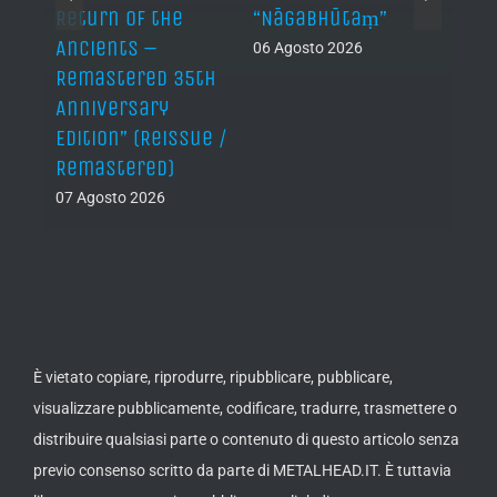
Return of the
“Nāgabhūtaṃ”
06 Ago
Ancients –
06 Agosto 2026
Remastered 35th
Anniversary
Edition” (Reissue /
Remastered)
07 Agosto 2026
È vietato copiare, riprodurre, ripubblicare, pubblicare,
visualizzare pubblicamente, codificare, tradurre, trasmettere o
distribuire qualsiasi parte o contenuto di questo articolo senza
previo consenso scritto da parte di METALHEAD.IT. È tuttavia