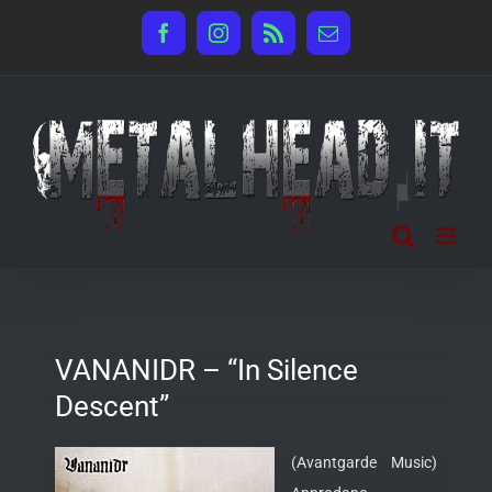
Salta
Facebook
Instagram
Rss
Email
al
contenuto
VANANIDR – “In Silence
Descent”
(Avantgarde Music)