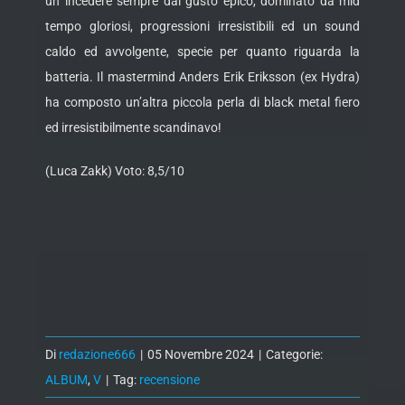
un incedere sempre dal gusto epico, dominato da mid
tempo gloriosi, progressioni irresistibili ed un sound
caldo ed avvolgente, specie per quanto riguarda la
batteria. Il mastermind Anders Erik Eriksson (ex Hydra)
ha composto un’altra piccola perla di black metal fiero
ed irresistibilmente scandinavo!
(Luca Zakk) Voto: 8,5/10
Di
redazione666
|
05 Novembre 2024
|
Categorie:
ALBUM
,
V
|
Tag:
recensione