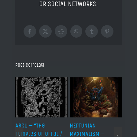
OR SOCIAL NETWORKS.
Facebook
X
Reddit
WhatsApp
Tumblr
Pinterest
Post correlati
ABSU – “The
NEPTUNIAN
LINDA
Temples of Offal /
MAXIMALISM –
Die H