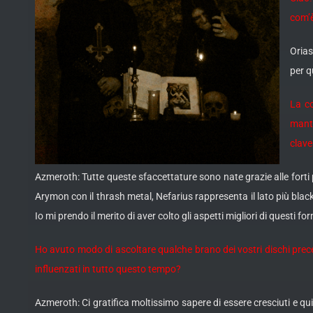
com’è
Orias
per q
La co
mante
clave
Azmeroth: Tutte queste sfaccettature sono nate grazie alle forti 
Arymon con il thrash metal, Nefarius rappresenta il lato più blac
Io mi prendo il merito di aver colto gli aspetti migliori di questi f
Ho avuto modo di ascoltare qualche brano dei vostri dischi prece
influenzati in tutto questo tempo?
Azmeroth: Ci gratifica moltissimo sapere di essere cresciuti e qu