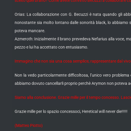
scelto quel brano? Come avete convinto Becuzzi a collaborare co
Orias: La collaborazione con G. Becuzzi è nata quando gli abbi
nonostante sia molto lontano dalle sonorità black, lo abbiamo se
poteva mancare.
Azmeroth: Inizialmente il brano prevedeva Nefarius alla voce, ma
pezzo e lui ha accettato con entusiasmo.
Immagino che non sia una cosa semplice, rappresentare dal vivo
Non la vedo particolarmente difficoltosa, l’unico vero problema 
abbiamo dovuto cancellarli proprio perchè Arymon non poteva acc
Siamo alla conclusione. Grazie mille per il tempo concesso. Lasci
Grazie mille per lo spazio concessoci, Heretical will never die!!!!!
(Matteo Piotto)