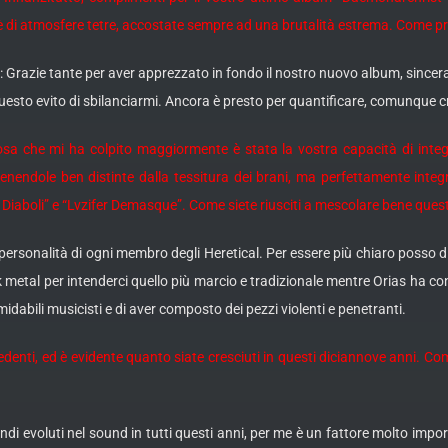
 di atmosfere tetre, accostate sempre ad una brutalità estrema. Come pr
: Grazie tante per aver apprezzato in fondo il nostro nuovo album, sincer
uesto evito di sbilanciarmi. Ancora è presto per quantificare, comunque 
sa che mi ha colpito maggiormente è stata la vostra capacità di integra
nendole ben distinte dalla tessitura dei brani, ma perfettamente inte
 Diaboli” e “Lvzifer Demasque”. Come siete riusciti a mescolare bene ques
personalità di ogni membro degli Heretical. Per essere più chiaro posso dir
k metal per intenderci quello più marcio e tradizionale mentre Orias ha co
ormidabili musicisti e di aver composto dei pezzi violenti e penetranti.
denti, ed è evidente quanto siate cresciuti in questi diciannove anni. Com
indi evoluti nel sound in tutti questi anni, per me è un fattore molto impo