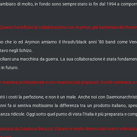
biato di molto, in fondo sono sempre stato io fin dal 1994 a comporre 
uanto ha influito la collaborazione con Arymon, già batterista dei thrash
mo che io ed Arymon amiamo il thrash/black anni ’80 band come Venom
tavo negli Schizo.
iciliani una macchina da guerra. La sua collaborazione è stata fondamenta
 in futuro.
 in maniera professionale e con musicisti più preparati. Com’è cambiata, a t
ti i costi la perfezione, e non è un male. Anche noi con Daemonarchrist
 fa si sentiva moltissimo la differenza tra un prodotto italiano, spe
za ridicole. Oggi sotto quel punto di vista l’Italia è più preparata e comp
antata da Gianluca Becuzzi. Il brano è molto diverso dal vostro stile abit