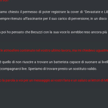
n voi?
amo chiesto il permesso di poter registrare la cover di “Devastate e Li
mpre ritenuto affascinante per il suo carico di perversione; in un disco c
 poi ho pensato che Becuzzi con la sua voce lo avrebbe reso ancora più osc
 le atmosfere contenute nel vostro ultimo lavoro, ma mi chiedevo ugualm
è quello di non riuscire a trovare un batterista capace di suonare ai live
ompagnarci live. Speriamo di trovare presto un sostituto valido.
o la parola a voi per un messaggio ai vostri fans e un saluto ai lettori d