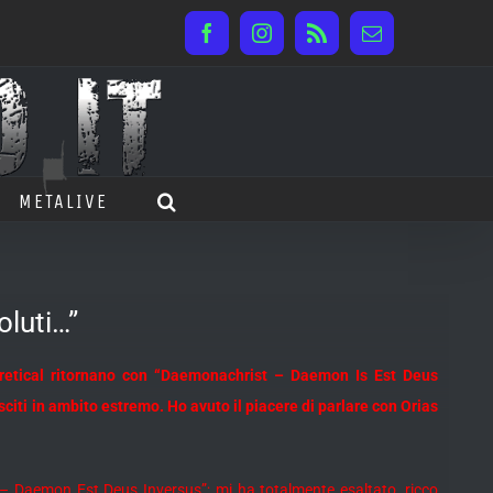
Facebook
Instagram
Rss
Email
METALIVE
oluti…”
 Heretical ritornano con “Daemonachrist – Daemon Is Est Deus
citi in ambito estremo. Ho avuto il piacere di parlare con Orias
 – Daemon Est Deus Inversus”; mi ha totalmente esaltato, ricco