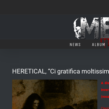
Salta
al
contenuto
NEWS
ALBUM
HERETICAL, “Ci gratifica moltissimo
A di
Inver
(voca
Ciao!