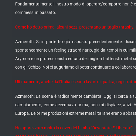
Fondamentalmente il nostro modo di operare/comporre non è cam
commessi in passato.
Come ho detto prima, alcuni pezzi presentano un taglio thrashy. Q
Azmeroth: Si in parte ho già risposto precedentemente, dicia
spontaneamente un feeling straordinario, già dai tempi in cui mili
Arymon è un professionista ed uno dei migliori batteristi metal s
con gli Schizo, Noi ci auguriamo di poter continuare a collaborare
Ultimamente, anche dall’Italia escono lavori di qualità, registrati
Azmeroth: La scena è radicalmente cambiata. Oggi si cerca a tut
cambiamento, come accennavo prima, non mi dispiace, anzi. Anni
Europa. Le prime produzioni extreme metal italiane erano abbastan
Ho apprezzato molto la cover dei Limbo “Devastate E Liberate”, c