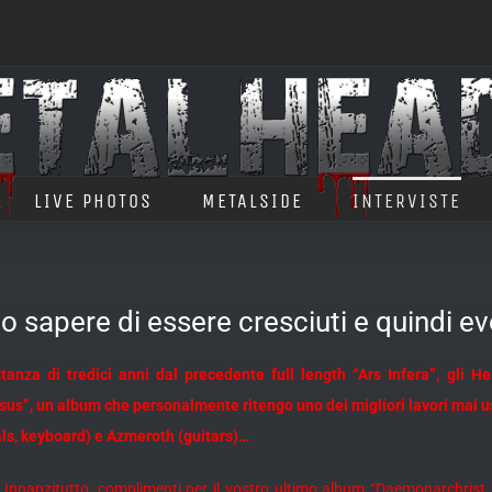
LIVE PHOTOS
METALSIDE
INTERVISTE
 sapere di essere cresciuti e quindi ev
stanza di tredici anni dal precedente full length “Ars Infera”, gli
sus”, un album che personalmente ritengo uno dei migliori lavori mai us
ls, keyboard) e Azmeroth (guitars)…
 Innanzitutto, complimenti per il vostro ultimo album “Daemonarchrist